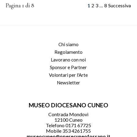
Pagina 1 di 8
1
2
3
…
8
Successiva
Chi siamo
Regolamento
Lavorano con noi
Sponsor e Partner
Volontari per l'Arte
Newsletter
MUSEO DIOCESANO CUNEO
Contrada Mondovì
12100 Cuneo
Telefono 0171 67725
Mobile 353 4261755
museocuneo@operecuneofossano.it