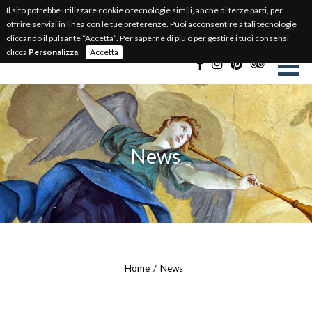
Il sito potrebbe utilizzare cookie o tecnologie simili, anche di terze parti, per
BIGLIETTERIA ONLINE
offrire servizi in linea con le tue preferenze. Puoi acconsentire a tali tecnologie
cliccando il pulsante “Accetta”. Per saperne di più o per gestire i tuoi consensi
Select Language
▼
clicca
Personalizza
.
Accetta
News
Home
News