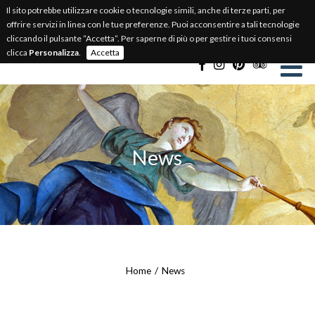
Il sito potrebbe utilizzare cookie o tecnologie simili, anche di terze parti, per
BIGLIETTERIA ONLINE
offrire servizi in linea con le tue preferenze. Puoi acconsentire a tali tecnologie
cliccando il pulsante “Accetta”. Per saperne di più o per gestire i tuoi consensi
Select Language
▼
clicca
Personalizza
.
Accetta
News
Home
News