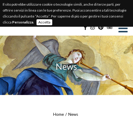
Il sito potrebbe utilizzare cookie o tecnologie simili, anche di terze parti, per
BIGLIETTERIA ONLINE
offrire servizi in linea con le tue preferenze. Puoi acconsentire a tali tecnologie
cliccando il pulsante “Accetta”. Per saperne di più o per gestire i tuoi consensi
Select Language
▼
clicca
Personalizza
.
Accetta
News
Home
News