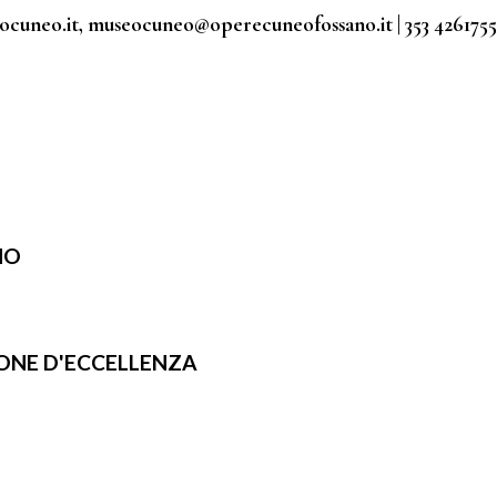
eo.it, museocuneo@operecuneofossano.it | 353 4261755
NO
IONE D'ECCELLENZA