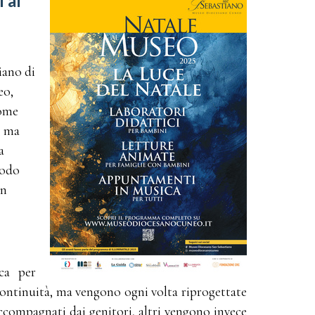
 al
iano di
eo,
come
, ma
a
iodo
an
ca per
continuità, ma vengono ogni volta riprogettate
accompagnati dai genitori, altri vengono invece