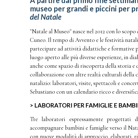
A partire dal primo fine settima
museo per grandi e piccini per p
del Natale
"Natale al Museo" nasce nel 2012 con lo scopo
Cuneo. Il tempo di Avvento e le festività natal
partecipare ad attività didattiche e formative 
luogo aperto alle più diverse esperienze, in di
anche come spazio di riscoperta della storia e d
collaborazione con altre realtà culturali della c
natalizio: laboratori, visite, spettacoli e conc
Sebastiano con un calendario ricco e diversific
> LABORATORI PER FAMIGLIE E BAMBI
Tre laboratori espressamente progettati d
accompagnare bambini e famiglie verso il Nata
con nuove modalità di approccio, elaborati, ri