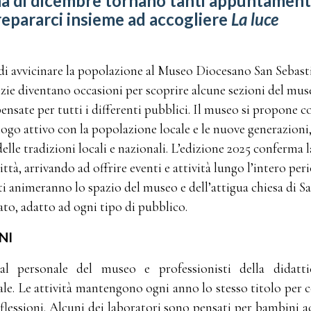
na di dicembre tornano tanti appuntamenti
repararci insieme ad accogliere
La luce
 di avvicinare la popolazione al Museo Diocesano San Sebast
izie diventano occasioni per scoprire alcune sezioni del mus
pensate per tutti i differenti pubblici. Il museo si propone 
alogo attivo con la popolazione locale e le nuove generazioni
elle tradizioni locali e nazionali. L’edizione 2025 conferma l
ittà, arrivando ad offrire eventi e attività lungo l’intero per
erti animeranno lo spazio del museo e dell’attigua chiesa di S
ato, adatto ad ogni tipo di pubblico.
NI
al personale del museo e professionisti della didatti
le. Le attività mantengono ogni anno lo stesso titolo per 
flessioni. Alcuni dei laboratori sono pensati per bambini 