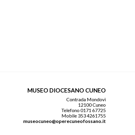
MUSEO DIOCESANO CUNEO
Contrada Mondovì
12100 Cuneo
Telefono 0171 67725
Mobile 353 4261755
museocuneo@operecuneofossano.it