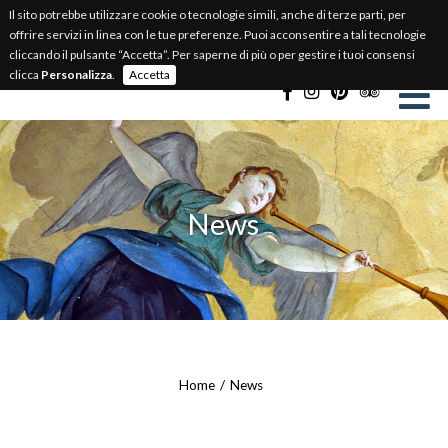
Il sito potrebbe utilizzare cookie o tecnologie simili, anche di terze parti, per
BIGLIETTERIA ONLINE
offrire servizi in linea con le tue preferenze. Puoi acconsentire a tali tecnologie
cliccando il pulsante “Accetta”. Per saperne di più o per gestire i tuoi consensi
Select Language
▼
clicca
Personalizza
.
Accetta
News
Home
News