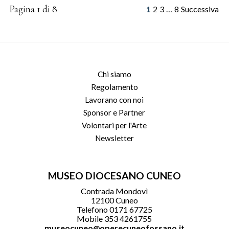
Pagina 1 di 8
1
2
3
…
8
Successiva
Chi siamo
Regolamento
Lavorano con noi
Sponsor e Partner
Volontari per l'Arte
Newsletter
MUSEO DIOCESANO CUNEO
Contrada Mondovì
12100 Cuneo
Telefono 0171 67725
Mobile 353 4261755
museocuneo@operecuneofossano.it