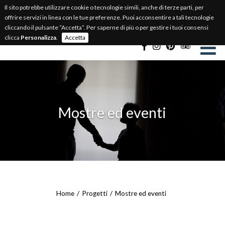
Il sito potrebbe utilizzare cookie o tecnologie simili, anche di terze parti, per
BIGLIETTERIA ONLINE
offrire servizi in linea con le tue preferenze. Puoi acconsentire a tali tecnologie
cliccando il pulsante “Accetta”. Per saperne di più o per gestire i tuoi consensi
Select Language
▼
clicca
Personalizza
.
Accetta
Mostre ed eventi
Home
Progetti
Mostre ed eventi