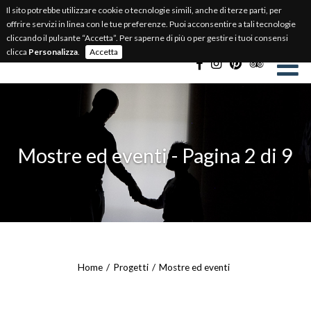
Il sito potrebbe utilizzare cookie o tecnologie simili, anche di terze parti, per
BIGLIETTERIA ONLINE
offrire servizi in linea con le tue preferenze. Puoi acconsentire a tali tecnologie
cliccando il pulsante “Accetta”. Per saperne di più o per gestire i tuoi consensi
Select Language
▼
clicca
Personalizza
.
Accetta
Mostre ed eventi - Pagina 2 di 9
Home
Progetti
Mostre ed eventi