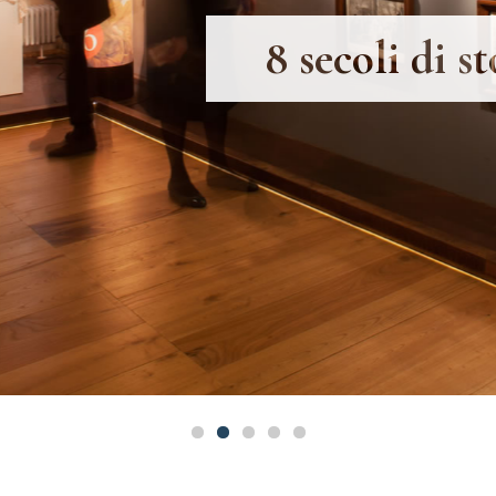
8 secoli
di
st