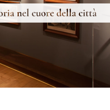
oria
nel cuore della
città