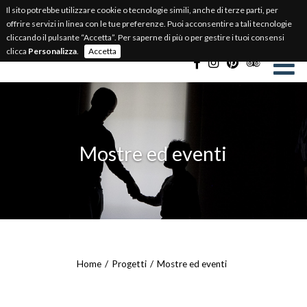
Il sito potrebbe utilizzare cookie o tecnologie simili, anche di terze parti, per
BIGLIETTERIA ONLINE
offrire servizi in linea con le tue preferenze. Puoi acconsentire a tali tecnologie
cliccando il pulsante “Accetta”. Per saperne di più o per gestire i tuoi consensi
Select Language
▼
clicca
Personalizza
.
Accetta
Mostre ed eventi
Home
Progetti
Mostre ed eventi