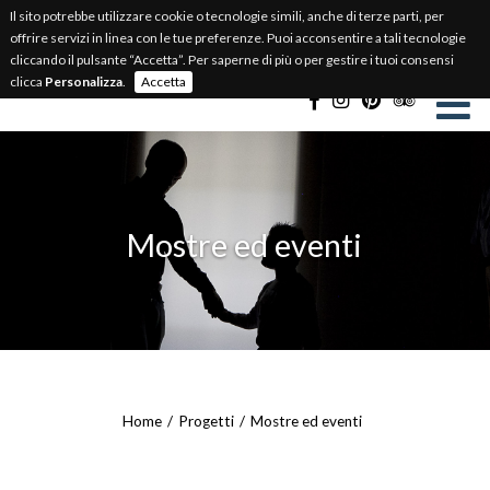
Il sito potrebbe utilizzare cookie o tecnologie simili, anche di terze parti, per
BIGLIETTERIA ONLINE
offrire servizi in linea con le tue preferenze. Puoi acconsentire a tali tecnologie
cliccando il pulsante “Accetta”. Per saperne di più o per gestire i tuoi consensi
Select Language
▼
clicca
Personalizza
.
Accetta
Mostre ed eventi
Home
Progetti
Mostre ed eventi