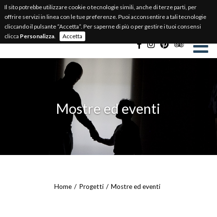
Il sito potrebbe utilizzare cookie o tecnologie simili, anche di terze parti, per
BIGLIETTERIA ONLINE
offrire servizi in linea con le tue preferenze. Puoi acconsentire a tali tecnologie
cliccando il pulsante “Accetta”. Per saperne di più o per gestire i tuoi consensi
Select Language
▼
clicca
Personalizza
.
Accetta
Mostre ed eventi
Home
Progetti
Mostre ed eventi